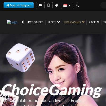
Main di Telegram
HOT GAMES
SLOTS
LIVE CASINO
RACE
T
ChoiceGaming
Choice adalah brand hiburan live asal Eropa