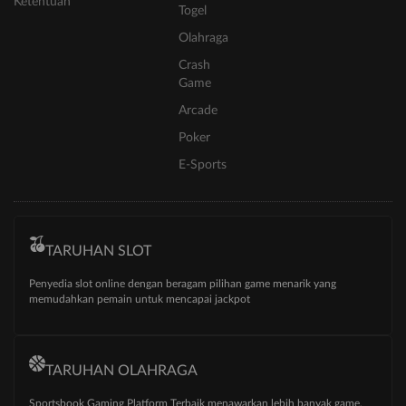
Ketentuan
Togel
Olahraga
Crash
Game
Arcade
Poker
E-Sports
TARUHAN SLOT
Penyedia slot online dengan beragam pilihan game menarik yang
memudahkan pemain untuk mencapai jackpot
TARUHAN OLAHRAGA
Sportsbook Gaming Platform Terbaik menawarkan lebih banyak game,