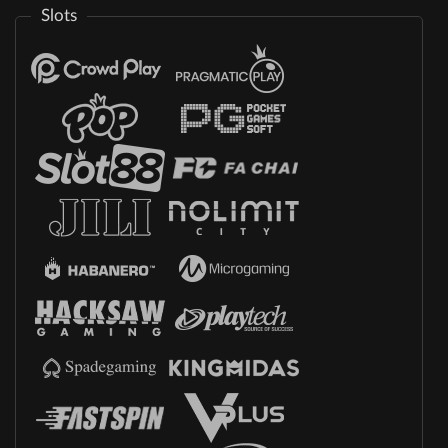
Slots