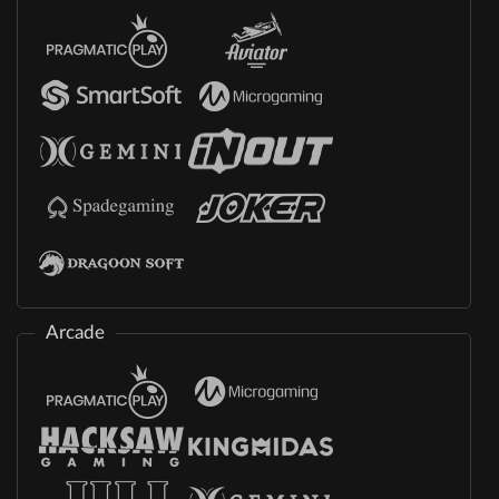
Arcade