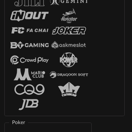
Poker