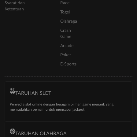
Syarat dan
Race
Ketentuan
Togel
Olahraga
Crash
Game
Arcade
Poker
E-Sports
TARUHAN SLOT
Penyedia slot online dengan beragam pilihan game menarik yang
memudahkan pemain untuk mencapai jackpot
TARUHAN OLAHRAGA