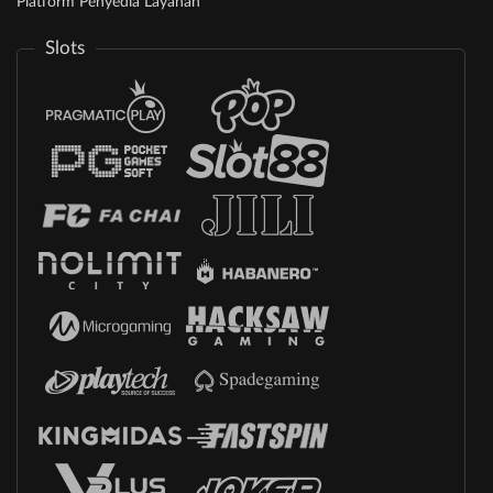
Platform Penyedia Layanan
Slots