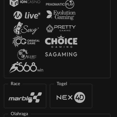
Race
Togel
Olahraga