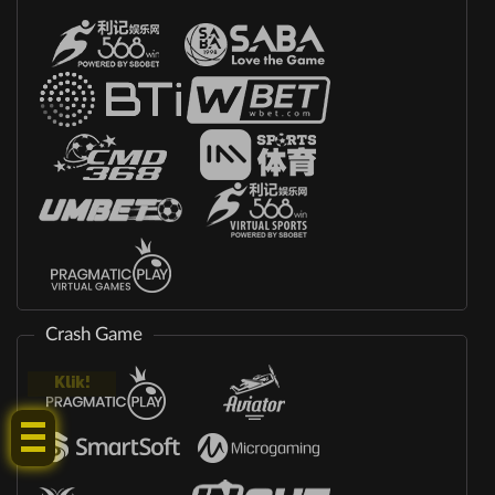
Crash Game
Klik!