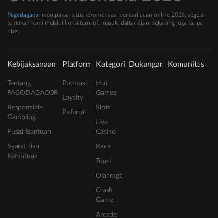
Pagodagacor
merupakan situs rekomendasi pencari cuan online 2026, segera
temukan kami melalui link alternatif, masuk, daftar disini sekarang juga tanpa
ribet.
Kebijaksanaan
Platform
Kategori
Dukungan
Komunitas
Tentang
Promosi
Hot
PAGODAGACOR
Games
Loyalty
Responsible
Slots
Referral
Gambling
Live
Pusat Bantuan
Casino
Syarat dan
Race
Ketentuan
Togel
Olahraga
Crash
Game
Arcade